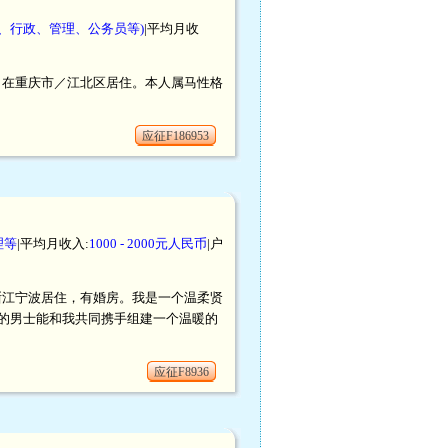
、行政、管理、公务员等)
|平均月收
户口，在重庆市／江北区居住。本人属马性格
应征F186953
理等
|平均月收入:
1000 - 2000元人民币
|户
，在浙江宁波居住，有婚房。我是一个温柔贤
的男士能和我共同携手组建一个温暖的
应征F8936