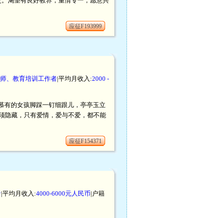
灵。渴望有良好教养，重情专一，愿意共
应征F193999
师、教育培训工作者
|平均月收入:
2000 -
慕有的女孩脚踩一钉细跟儿，亭亭玉立
须隐藏，只有爱情，爱与不爱，都不能
应征F154371
者
|平均月收入:
4000-6000元人民币
|户籍