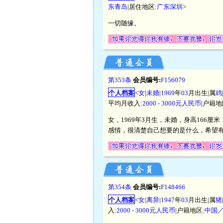
东青岛
|居住地区:
广东深圳
>
一切随缘。
第353条
会员编号:
F156079
个人档案
<
女
|
未婚
|
1969
年
03
月出生|属
鸡
平均月收入:
2000 - 3000元人民币
|户籍地
女，1969年3月生，未婚，身高166厘
感情，很清楚自己想要的是什么，希望有
第354条
会员编号:
F148466
个人档案
<
女
|
离异
|
1947
年
03
月出生|属
猪
入:
2000 - 3000元人民币
|户籍地区:
中国