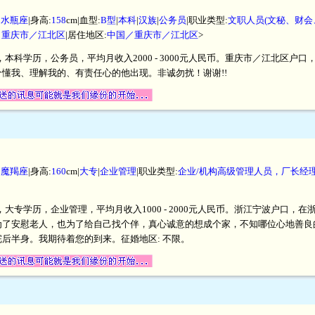
|
水瓶座
|身高:
158
cm|血型:
B型
|
本科
|
汉族
|
公务员
|职业类型:
文职人员(文秘、财会
／重庆市／江北区
|居住地区:
中国／重庆市／江北区
>
米，本科学历，公务员，平均月收入2000 - 3000元人民币。重庆市／江北区
懂我、理解我的、有责任心的他出现。非诚勿扰！谢谢!!
|
魔羯座
|身高:
160
cm|
大专
|
企业管理
|职业类型:
企业/机构高级管理人员，厂长经
米，大专学历，企业管理，平均月收入1000 - 2000元人民币。浙江宁波户口
为了安慰老人，也为了给自己找个伴，真心诚意的想成个家，不知哪位心地善良
后半身。我期待着您的到来。征婚地区: 不限。