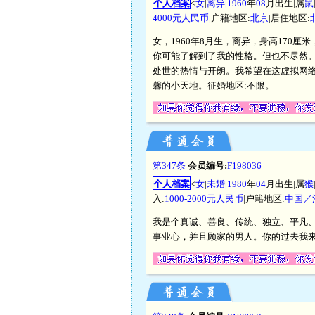
个人档案
<
女
|
离异
|
1960
年
08
月出生|属
鼠
4000元人民币
|户籍地区:
北京
|居住地区:
女，1960年8月生，离异，身高170厘
你可能了解到了我的性格。但也不尽然
处世的热情与开朗。我希望在这虚拟网
馨的小天地。征婚地区:不限。
第347条
会员编号:
F198036
个人档案
<
女
|
未婚
|
1980
年
04
月出生|属
猴
入:
1000-2000元人民币
|户籍地区:
中国／
我是个真诚、善良、传统、独立、平凡
事业心，并且顾家的男人。你的过去我