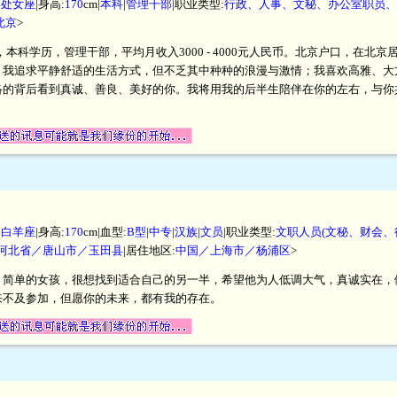
|
处女座
|身高:
170
cm|
本科
|
管理干部
|职业类型:
行政、人事、文秘、办公室职员、
北京
>
米，本科学历，管理干部，平均月收入3000 - 4000元人民币。北京户口，在
。我追求平静舒适的生活方式，但不乏其中种种的浪漫与激情；我喜欢高雅、大
络的背后看到真诚、善良、美好的你。我将用我的后半生陪伴在你的左右，与你
|
白羊座
|身高:
170
cm|血型:
B型
|
中专
|
汉族
|
文员
|职业类型:
文职人员(文秘、财会、
河北省／唐山市／玉田县
|居住地区:
中国／上海市／杨浦区
>
、简单的女孩，很想找到适合自己的另一半，希望他为人低调大气，真诚实在，
来不及参加，但愿你的未来，都有我的存在。