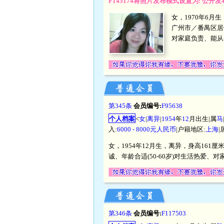
F145174将照片发布模式设置为: 公
女，1970年6月
广州市／番禺区居
对家庭负责、能从
第345条
会员编号:
F95638
个人档案
<
女
|
离异
|
1954
年
12
月出生|属
马
入:
6000 - 8000元人民币
|户籍地区:
上海
|
女，1954年12月生，离异，身高161
诚、年龄合适(50-60岁)对生活热爱、
第346条
会员编号:
F117503