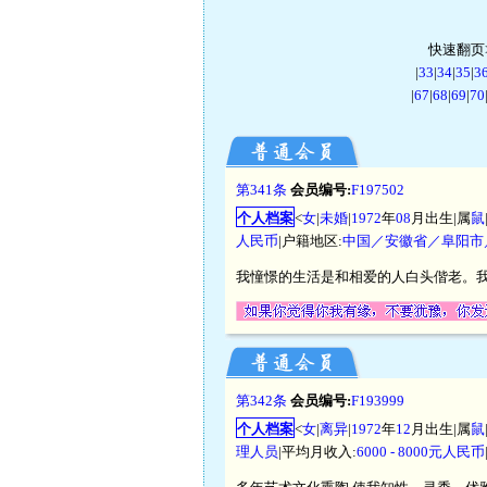
快速翻页>
|
33
|
34
|
35
|
3
|
67
|
68
|
69
|
70
第341条
会员编号:
F197502
个人档案
<
女
|
未婚
|
1972
年
08
月出生|属
鼠
人民币
|户籍地区:
中国／安徽省／阜阳市
我憧憬的生活是和相爱的人白头偕老。
第342条
会员编号:
F193999
个人档案
<
女
|
离异
|
1972
年
12
月出生|属
鼠
理人员
|平均月收入:
6000 - 8000元人民币