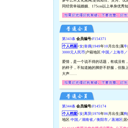
多年艺术文化熏陶,使我知性、灵秀、优
同经营幸福婚姻、175cm以上单身优秀
第343条
会员编号:
F154371
个人档案
<
女
|
丧偶
|
1949
年
10
月出生|属
牛
3000元人民币
|户籍地区:
中国／上海市／
爱情，是一个说不得的话题，有或没有，
的样子，不知道她的脚舒不舒服，但脸
大声……
第344条
会员编号:
F145174
个人档案
<
女
|
离异
|
1970
年
06
月出生|属
狗
地区:
中国／湖南省／衡阳市／蒸湘区
|