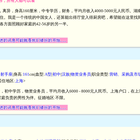
开发布，所有人都可以看
生，离异，身高160厘米，中专学历，财务，平均月收入4000-5000元人民币
住。我是一个传统的中国女人，还算能出得厅堂入得厨房吧，希望能在这里找
各方面照顾好家庭的42-56岁的另一半。
|
射手座
|身高:
161
cm|血型:
A型
|
初中
|
汉族
|
物资业务员
|职业类型:
营销、采购及市
居住地区:
上海
>
厘米，初中学历，物资业务员，平均月收入6000 - 8000元人民币。上海户口
对家庭负责的男性为伴。征婚地区:不限。