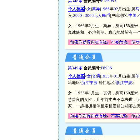
第348条
会员编号:
F186953
个人档案
<
女
|
离异
|
1966
年
02
月出生|属
马
入:
2000 - 3000元人民币
|户籍地区:
中国
女，1966年2月生，离异，身高158厘
真诚随和、心地善良。真心地希望有一个
第349条
会员编号:
F8936
个人档案
<
女
|
丧偶
|
1955
年
01
月出生|属
羊
籍地区:
浙江宁波
|居住地区:
浙江宁波
>
女，1955年1月生，丧偶，身高160厘
慧善良的女性，几年前丈夫不幸去世，
家，一起相拥相伴相亲相爱相知相溶走完