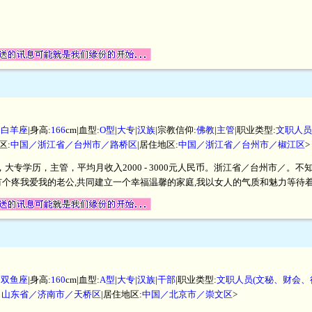
|
白羊座
|身高:
166
cm|血型:
O型
|
大专
|
汉族
|宗教信仰:
佛教
|
主管
|职业类型:
文职人员
区:
中国／浙江省／台州市／路桥区
|居住地区:
中国／浙江省／台州市／椒江区
>
米，大专学历，主管，平均月收入2000 - 3000元人民币。浙江省／台州市／
个疼我爱我的老公,共同建立一个幸福温馨的家庭,我以女人的气质和魅力等待
|
双鱼座
|身高:
160
cm|血型:
A型
|
大专
|
汉族
|
干部
|职业类型:
文职人员(文秘、财会、
／山东省／济南市／天桥区
|居住地区:
中国／北京市／崇文区
>