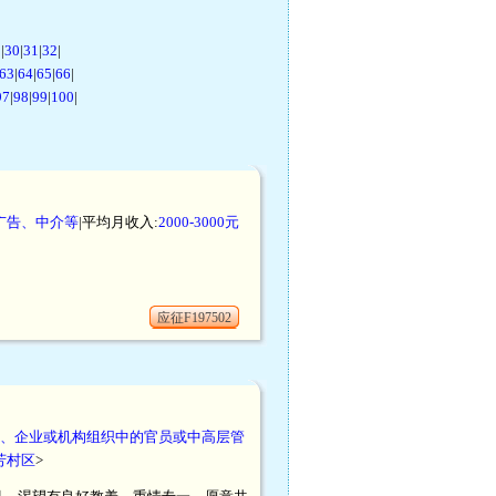
9
|
30
|
31
|
32
|
63
|
64
|
65
|
66
|
97
|
98
|
99
|
100
|
广告、中介等
|平均月收入:
2000-3000元
应征F197502
、企业或机构组织中的官员或中高层管
芳村区
>