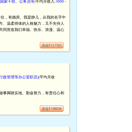
国家干部、公务员等
|平均月收入:
3000 -
北京居住，有婚房。我是静儿，从我的名字中
方、温柔得体的人格魅力，又不失待人
共同营造我们幸福、快乐、浪漫、温心
应征F117503
行政管理等办公室职员)
|平均月收
做事脚踏实地、勤奋努力，有责任心和
应征F198036