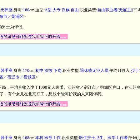
|
天秤座
|身高:
160
cm|血型:
A型
|
大专
|
汉族
|
自由
|职业类型:
自由职业者(无雇主)
|平
海市／黄浦区
>
的男士为伴侣。
|
射手座
|身高:
170
cm|
初中
|
汉族
|
下岗
|职业类型:
退休或无业人员
|平均月收入:
少于
省／宿迁市／宿城区
>
历，下岗，平均月收入少于1000元人民币。江苏省／宿迁市／宿城区户口，在江
年多了，有个女儿在北京打工，想找个能呵护我的人来陪伴我。
|
射手座
|身高:
168
cm|
本科
|
医务工作
|职业类型:
医生护士卫生、医学工作者
|平均