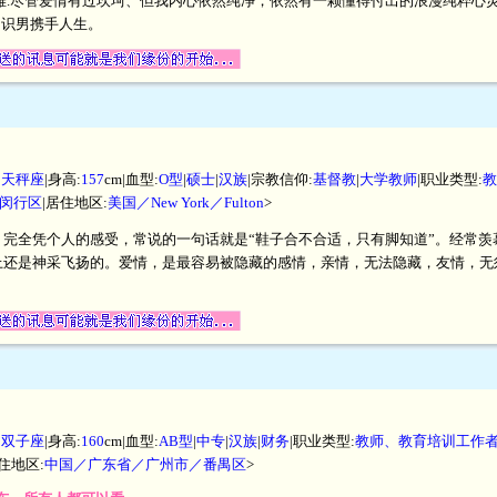
雅.尽管爱情有过坎坷、但我内心依然纯净，依然有一颗懂得付出的浪漫纯粹心
知识男携手人生。
|
天秤座
|身高:
157
cm|血型:
O型
|
硕士
|
汉族
|宗教信仰:
基督教
|
大学教师
|职业类型:
教
闵行区
|居住地区:
美国／New York／Fulton
>
完全凭个人的感受，常说的一句话就是“鞋子合不合适，只有脚知道”。经常羡
上还是神采飞扬的。爱情，是最容易被隐藏的感情，亲情，无法隐藏，友情，无
|
双子座
|身高:
160
cm|血型:
AB型
|
中专
|
汉族
|
财务
|职业类型:
教师、教育培训工作
居住地区:
中国／广东省／广州市／番禺区
>