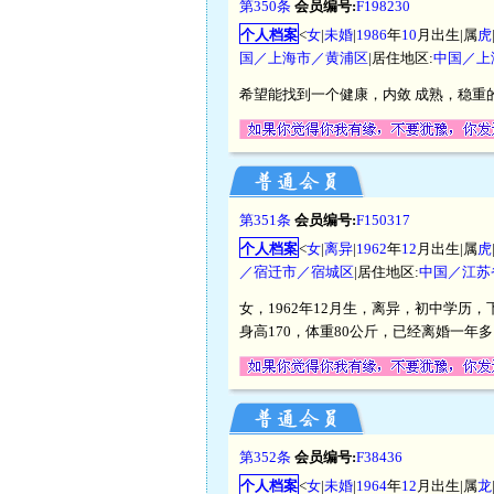
第350条
会员编号:
F198230
个人档案
<
女
|
未婚
|
1986
年
10
月出生|属
虎
国／上海市／黄浦区
|居住地区:
中国／上
希望能找到一个健康，内敛 成熟，稳重
第351条
会员编号:
F150317
个人档案
<
女
|
离异
|
1962
年
12
月出生|属
虎
／宿迁市／宿城区
|居住地区:
中国／江苏
女，1962年12月生，离异，初中学
身高170，体重80公斤，已经离婚一
第352条
会员编号:
F38436
个人档案
<
女
|
未婚
|
1964
年
12
月出生|属
龙