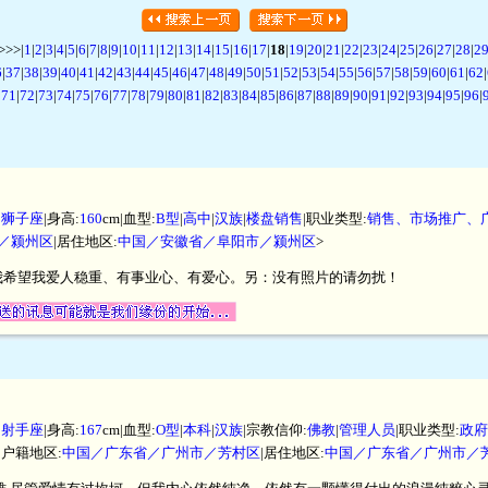
>>|
1
|
2
|
3
|
4
|
5
|
6
|
7
|
8
|
9
|
10
|
11
|
12
|
13
|
14
|
15
|
16
|
17
|
18
|
19
|
20
|
21
|
22
|
23
|
24
|
25
|
26
|
27
|
28
|
2
6
|
37
|
38
|
39
|
40
|
41
|
42
|
43
|
44
|
45
|
46
|
47
|
48
|
49
|
50
|
51
|
52
|
53
|
54
|
55
|
56
|
57
|
58
|
59
|
60
|
61
|
62
|
|
71
|
72
|
73
|
74
|
75
|
76
|
77
|
78
|
79
|
80
|
81
|
82
|
83
|
84
|
85
|
86
|
87
|
88
|
89
|
90
|
91
|
92
|
93
|
94
|
95
|
96
|
|
狮子座
|身高:
160
cm|血型:
B型
|
高中
|
汉族
|
楼盘销售
|职业类型:
销售、市场推广、
／颍州区
|居住地区:
中国／安徽省／阜阳市／颍州区
>
我希望我爱人稳重、有事业心、有爱心。另：没有照片的请勿扰！
|
射手座
|身高:
167
cm|血型:
O型
|
本科
|
汉族
|宗教信仰:
佛教
|
管理人员
|职业类型:
政府
|户籍地区:
中国／广东省／广州市／芳村区
|居住地区:
中国／广东省／广州市／