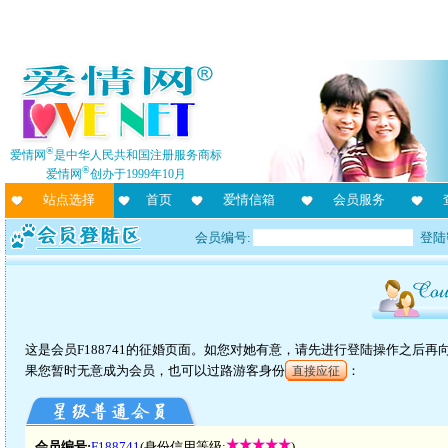
®
爱情网
是中华人民共和国注册服务商标
®
爱情网
创办于1999年10月
站点选择
首页
爱情信箱
会员服务
会员编号:
登陆
这是会员F188741的征婚页面。如您对她有意，请先进行登陆操作之后
果您暂时无意成为会员，也可以过路游客身份
：
直接应征
会员编号:
F188741
(身份信用等级:
)