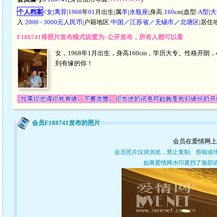
个人档案
<
女
|
离异
|
1968
年
01
月出生|属
羊
|
水瓶座
|身高:
160
cm|血型:
A型
|
大
入:
2000 - 3000元人民币
|户籍地区:
中国／江苏省／无锡市／北塘区
|居住
F188741将照片发布模式设置为: 公开发布，所有人都可以看
女，1968年1月出生，身高160cm，学历大专。性格
到有缘的你！
会员F188741发布的照片
会员在爱情网上
会员照片仅供浏览，禁止复制、剪辑或
如果爱情网水印遮挡了脸部