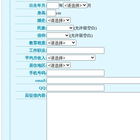
出生年月:
年
月
身高:
cm
婚史:
民族:
(允许留空白)
信仰:
(允许留空白)
教育程度:
工作职业:
平均月收入:
居住地区:
手机号码:
email:
QQ:
应征信内容: