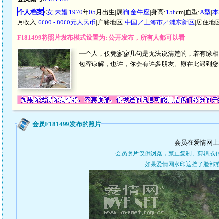
个人档案
<
女
|
未婚
|
1970
年
05
月出生|属
狗
|
金牛座
|身高:
156
cm|血型:
A型
|
本
月收入:
6000 - 8000元人民币
|户籍地区:
中国／上海市／浦东新区
|居住地区
F181499将照片发布模式设置为: 公开发布，所有人都可以看
一个人，仅凭寥寥几句是无法说清楚的，若有缘相
包容谅解，也许，你会有许多朋友。愿在此遇到您
会员F181499发布的照片
会员在爱情网上
会员照片仅供浏览，禁止复制、剪辑或
如果爱情网水印遮挡了脸部