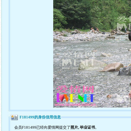
F181499的身份信用信息
会员F181499已经向爱情网提交了
照片, 毕业证书
。