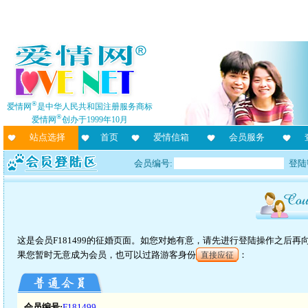
®
爱情网
是中华人民共和国注册服务商标
®
爱情网
创办于1999年10月
站点选择
首页
爱情信箱
会员服务
会员编号:
登陆
这是会员F181499的征婚页面。如您对她有意，请先进行登陆操作之后
果您暂时无意成为会员，也可以过路游客身份
：
直接应征
会员编号:
F181499