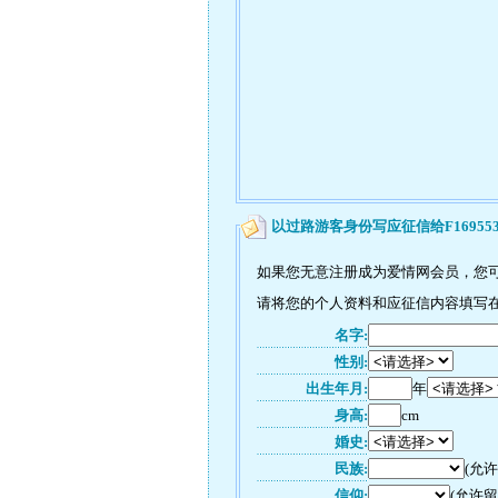
以过路游客身份写应征信给F16955
如果您无意注册成为爱情网会员，您可以
请将您的个人资料和应征信内容填写在如
名字:
性别:
出生年月:
年
身高:
cm
婚史:
民族:
(允
信仰:
(允许留