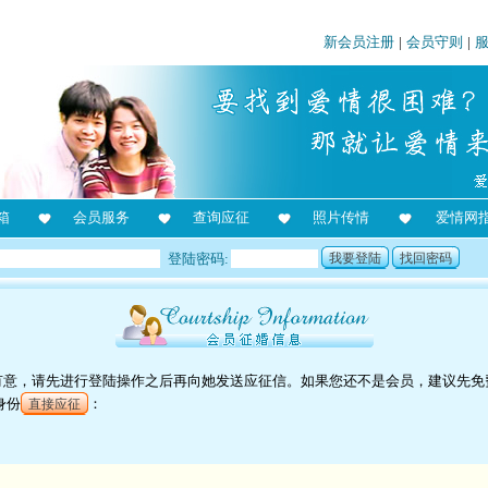
新会员注册
|
会员守则
|
箱
会员服务
查询应征
照片传情
爱情网
登陆密码:
我要登陆
找回密码
对她有意，请先进行登陆操作之后再向她发送应征信。如果您还不是会员，建议先免
身份
：
直接应征