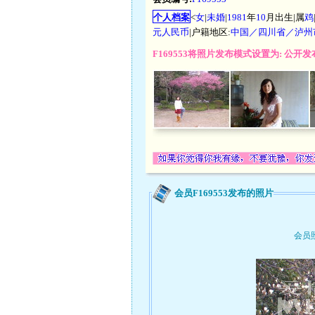
个人档案
<
女
|
未婚
|
1981
年
10
月出生|属
鸡
元人民币
|户籍地区:
中国／四川省／泸州
F169553将照片发布模式设置为: 公
会员F169553发布的照片
会员