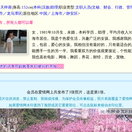
|
天秤座
|身高:
152
cm|
本科
|
汉族
|
助理
|职业类型:
文职人员(文秘、财会、行政、管
市／龙马潭区
|居住地区:
中国／上海市／静安区
>
开发布，所有人都可以看
女，1981年10月生，未婚，本科学历，助理，平均月收入300
海市居住。我是个热爱生活，兴趣广泛的女孩。我感谢我的
立，包容，爱心的女孩。我相信没有最好的，只有最适合的
能携手一生的另一半。我看重双方的价值观要接近，个性能
我也喜欢电影，网络，舞蹈，养花，财经，历史，宠物。
会员在爱情网上共发布了3张照片，这是第
1
张。
照片仅供浏览，禁止复制、剪辑或传播。为保护会员肖像权益，照片表面覆盖了爱情
如果爱情网水印遮挡了脸部或其它重要部位，可点击鼠标来移动水印位置。