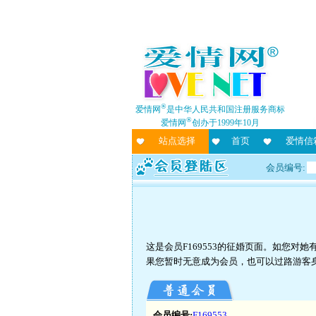
®
爱情网
是中华人民共和国注册服务商标
®
爱情网
创办于1999年10月
站点选择
首页
爱情信
会员编号:
这是会员F169553的征婚页面。如您
果您暂时无意成为会员，也可以过路游客
会员编号:
F169553